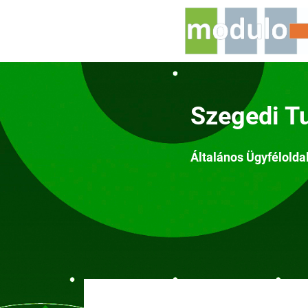
Szegedi 
Általános Ügyfélolda